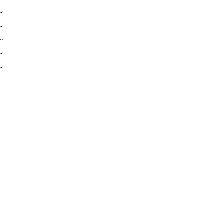
～
～
～
～
～