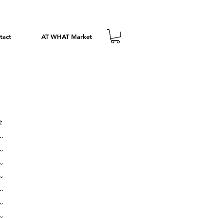
tact
AT WHAT Market
金
～
～
～
～
～
～
～